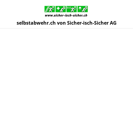
selbstabwehr.ch von Sicher-isch-Sicher AG
Start
/
Produkte
/
Selbstabwehrgeräte
/
Guardian Angel® 3
Trainingsgerät