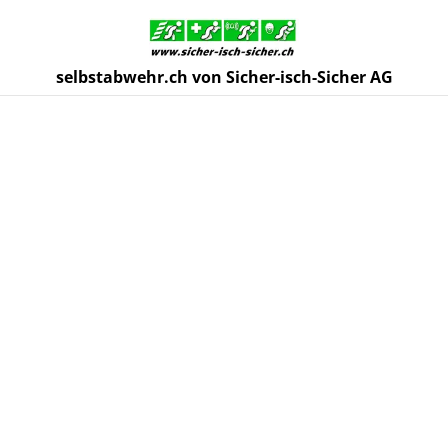
selbstabwehr.ch von Sicher-isch-Sicher AG
Start
/
Produkte
/
Selbstabwehrgeräte
/
Guardian Angel® 4
Trainingsgerät