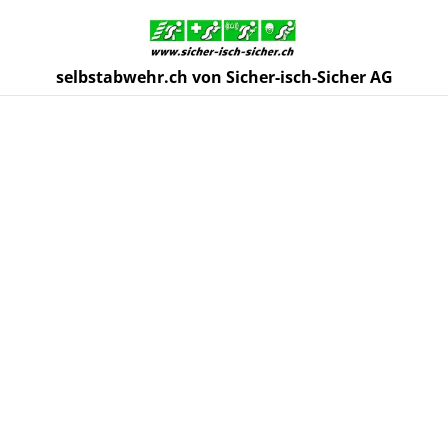
selbstabwehr.ch von Sicher-isch-Sicher AG
Start
/
Produkte
/
Zubehör Selbstabwehrgeräte
/
Holster JPX
Jet Defender 2-shot Tragseite Links