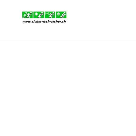
Start
/
Produkte
/
Zubehör Selbstabwehrgeräte
/
Holst