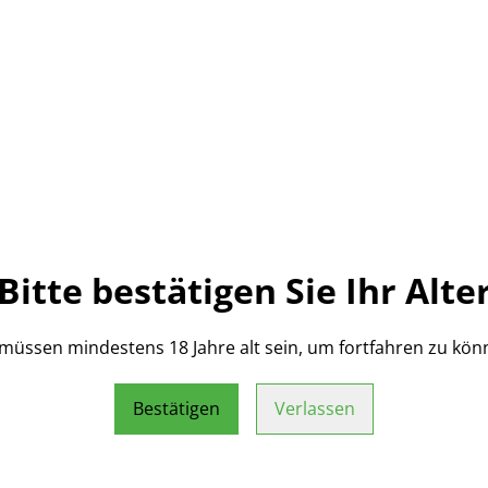
Zum
TEILEN
Bitte bestätigen Sie Ihr Alte
Standard Holster für JPX4 C
rechts am Gürtel befestigen
befestigen.
 müssen mindestens 18 Jahre alt sein, um fortfahren zu kön
Bestätigen
Verlassen