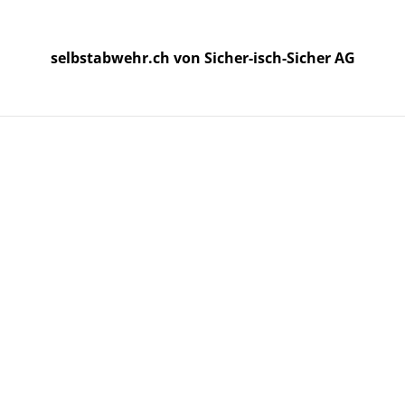
selbstabwehr.ch von Sicher-isch-Sicher AG
selbstabwehr.ch von Sicher-isch-Sicher AG
Start
Produkte
er zu JPX4 Tragseite Links
Holste
Tragse
CHF 19.
MENGE