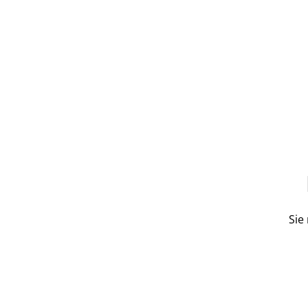
Sie
Related items